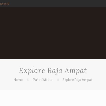
npro.id
Explore Raja Ampat
Home
Paket Wisata
Explore Raja Ampat