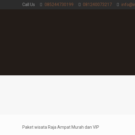
Call Us
085244730199
081240073217
info@i
Paket wisata Raja Ampat Murah dan VIP