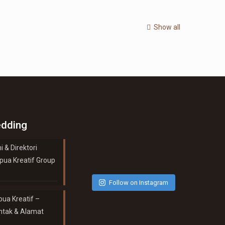
Show all
dding
 & Direktori
pua Kreatif Group
Follow on Instagram
ua Kreatif –
ontak & Alamat