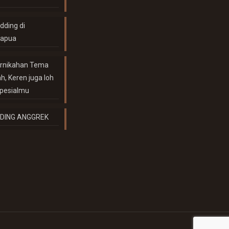
dding di
Papua
ernikahan Tema
, Keren juga loh
spesialmu
DING ANGGREK